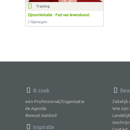
Training
Zijnsoriëntatie - Pad van levenskunst
Nijmegen
Ik zoek
Bewu
een Professional/Organisatie
Zakelijk
de Agenda
Wie zijn
Bewust Aanbod
Landelij
Inschri
Inspiratie
Contact