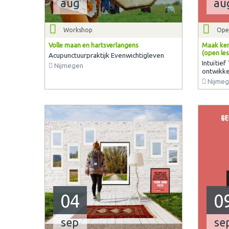
aug
au
Workshop
Ope
Volle maan en hartsverlangens
Maak ken
(open les
Acupunctuurpraktijk Evenwichtigleven
Intuïtief
Nijmegen
ontwikke
Nijmeg
04
0
sep
se