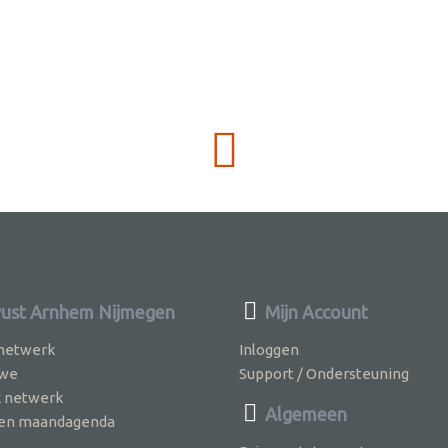
st Arnhem Nijmegen
Mijn Account
 netwerk
Inloggen
 we
Support / Ondersteuning
k netwerk
Algemeen
jven maandagenda