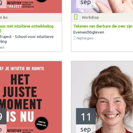
g
sep
n les
Workshop
nis met intuïtieve ontwikkeling
Tekenen van dierbare die over zijn
)
Evenwichtigleven
 Traject - School voor intuïtieve
Nijmegen
ling
en
9
11
p
sep