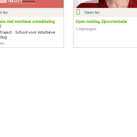
n les
Open les
nis met intuïtieve ontwikkeling
Open middag Zijnsoriëntatie
)
Nijmegen
 Traject - School voor intuïtieve
ling
en