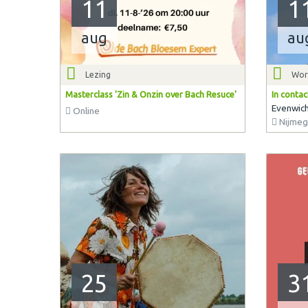
11
1
aug
au
Lezing
Wor
Masterclass 'Zin & Onzin over Bach Resuce'
In contac
Evenwich
Online
Nijmeg
25
3