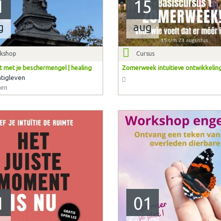
1
15
g
aug
kshop
Cursus
t met je beschermengel | healing
Zomerweek intuitieve ontwikkelin
tigleven
en
1
01