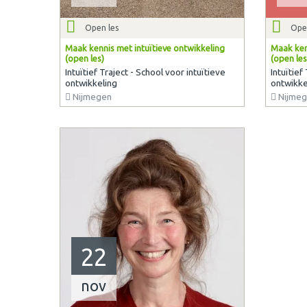
Open les
Ope
Maak kennis met intuïtieve ontwikkeling
Maak ken
(open les)
(open les
Intuïtief Traject - School voor intuïtieve
Intuïtief
ontwikkeling
ontwikke
Nijmegen
Nijmeg
22
nov