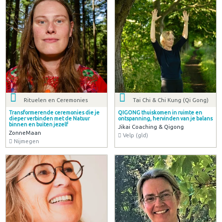
Rituelen en Ceremonies
Tai Chi & Chi Kung (Qi Gong)
Transformerende ceremonies die je
QIGONG thuiskomen in ruimte en
dieper verbinden met de Natuur
ontspanning, hervinden van je balans
binnen en buiten jezelf
Jikai Coaching & Qigong
ZonneMaan
Velp (gld)
Nijmegen