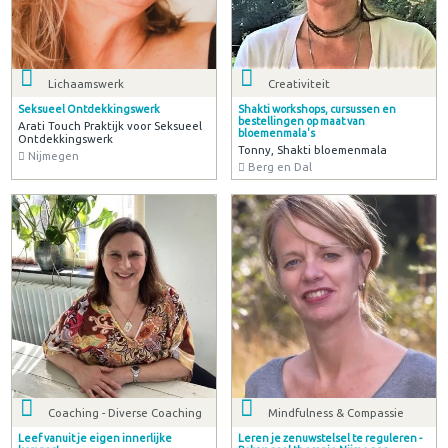
Lichaamswerk
Creativiteit
Seksueel Ontdekkingswerk
Shakti workshops, cursussen en
bestellingen op maat van
Arati Touch Praktijk voor Seksueel
bloemenmala's
Ontdekkingswerk
Tonny, Shakti bloemenmala
Nijmegen
Berg en Dal
Coaching - Diverse Coaching
Mindfulness & Compassie
Leef vanuit je eigen innerlijke
Leren je zenuwstelsel te reguleren -