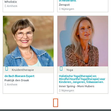
in Nederland.
Wholistix
Zenspot
Arnhem
Nijmegen
Kruidentherapie
Yoga
de Bach Bloesem Expert
Holistische Yoga(therapie) en
Mindful Heartful Yoga(therapie) voor
Praktijk den Draak
Kinderen, Jongeren, Volwassenen.
Arnhem
Inner Spring - Moni Hubers
Nijmegen