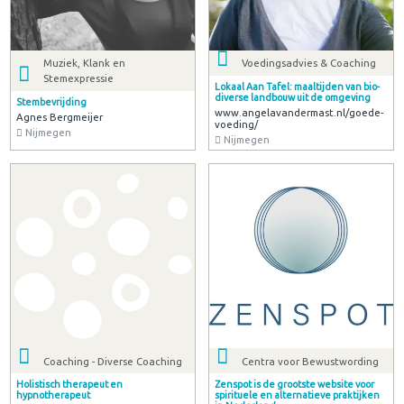
Muziek, Klank en
Voedingsadvies & Coaching
Stemexpressie
Lokaal Aan Tafel: maaltijden van bio-
diverse landbouw uit de omgeving
Stembevrijding
www.angelavandermast.nl/goede-
Agnes Bergmeijer
voeding/
Nijmegen
Nijmegen
Coaching - Diverse Coaching
Centra voor Bewustwording
Holistisch therapeut en
Zenspot is de grootste website voor
hypnotherapeut
spirituele en alternatieve praktijken