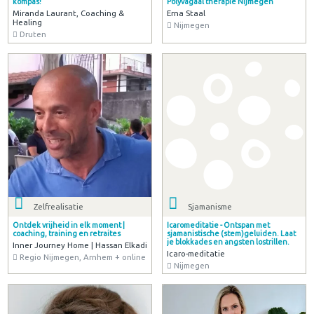
kompas!
Polyvagaal therapie Nijmegen
Miranda Laurant, Coaching &
Erna Staal
Healing
Nijmegen
Druten
Zelfrealisatie
Sjamanisme
Ontdek vrijheid in elk moment |
Icaromeditatie - Ontspan met
coaching, training en retraites
sjamanistische (stem)geluiden. Laat
je blokkades en angsten lostrillen.
Inner Journey Home | Hassan Elkadi
Icaro-meditatie
Regio Nijmegen, Arnhem + online
Nijmegen