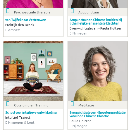
Psychosociale therapie
Acupunctuur
van Twijfel naar Vertrouwen
Acupunctuur en Chinese kruiden bij
lichamelijke en mentale klachten
Praktijk den Draak
Evenwichtigleven - Paula Holtzer
Arnhem
Nijmegen
Opleiding en Training
Meditatie
School voor intuïtieve ontwikkeling
Evenwichtigleven - Engelenmeditatie
vanuit de Chinese filosofie
Intuïtief Traject
Paula Holtzer
Nijmegen & Lent
Nijmegen