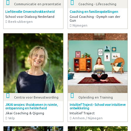
Communicatie en presentatie
Coaching - Lifecoaching
Liefdevolle Onverschrokkenheid
Coaching en familieopstellingen
School voor Dialoog Nederland
Goud Coaching - Dymph van der
Gun
Beek-ubbergen
Nijmegen
Centra voor Bewustwording
Opleiding en Training
JIKAI sessies: thuiskomen in ruimte,
Intuïtief Traject - School voor intuïtieve
ontspanning en helderheid
ontwikkeling
Jikai Coaching & Qigong
Intuïtief Traject
Velp
Arnhem / Nijmegen