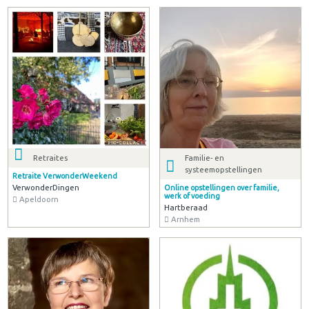
Retraites
Familie- en
systeemopstellingen
Retraite VerwonderWeekend
VerwonderDingen
Online opstellingen over familie,
werk of voeding
Apeldoorn
Hartberaad
Arnhem