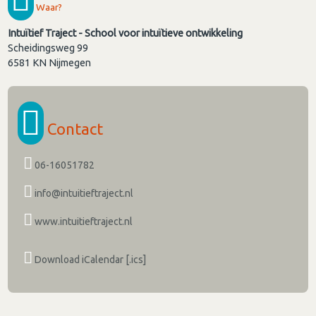
Waar?
Intuïtief Traject - School voor intuïtieve ontwikkeling
Scheidingsweg 99
6581 KN
Nijmegen
Contact
06-16051782
info@intuitieftraject.nl
www.intuitieftraject.nl
Download iCalendar [.ics]