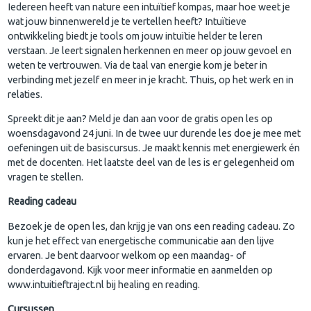
Iedereen heeft van nature een intuïtief kompas, maar hoe weet je
wat jouw binnenwereld je te vertellen heeft? Intuïtieve
ontwikkeling biedt je tools om jouw intuïtie helder te leren
verstaan. Je leert signalen herkennen en meer op jouw gevoel en
weten te vertrouwen. Via de taal van energie kom je beter in
verbinding met jezelf en meer in je kracht. Thuis, op het werk en in
relaties.
Spreekt dit je aan? Meld je dan aan voor de gratis open les op
woensdagavond 24 juni. In de twee uur durende les doe je mee met
oefeningen uit de basiscursus. Je maakt kennis met energiewerk én
met de docenten. Het laatste deel van de les is er gelegenheid om
vragen te stellen.
​​Reading cadeau
Bezoek je de open les, dan krijg je van ons een reading cadeau. Zo
kun je het effect van energetische communicatie aan den lijve
ervaren. Je bent daarvoor welkom op een maandag- of
donderdagavond. Kijk voor meer informatie en aanmelden op
www.intuitieftraject.nl bij healing en reading.
Cursussen