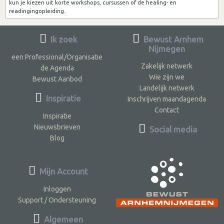
kun je kiezen uit korte workshops, cursussen of de healing- en
readingingopleiding.
Ik zoek
Bewust Arnhem
Nijmegen
een Professional/Organisatie
Zakelijk netwerk
de Agenda
Wie zijn we
Bewust Aanbod
Landelijk netwerk
Inspiratie
Inschrijven maandagenda
Contact
Inspiratie
Nieuwsbrieven
Social media
Blog
Mijn Account
Inloggen
Support / Ondersteuning
Algemeen