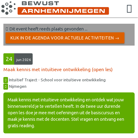
Dit event heeft reeds plaats gevonden ...
KIJK IN DE AGENDA VOOR ACTUELE ACTIVITEITEN →
24
jun 2026
Maak kennis met intuïtieve ontwikkeling (open les)
Intuïtief Traject - School voor intuïtieve ontwikkeling
Nijmegen
Maak kennis met intuïtieve ontwikkeling en ontdek wat jouw
binnenwereld je te vertellen heeft. In de twee uur durende
open les doe je mee met oefeningen uit de basiscursus en
maak je kennis met de docenten. Stel vragen en ontvang een
gratis reading.