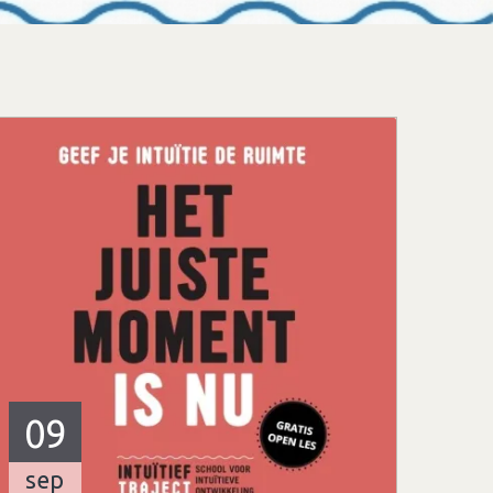
09
sep