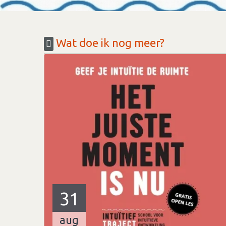
Wat doe ik nog meer?
31
aug