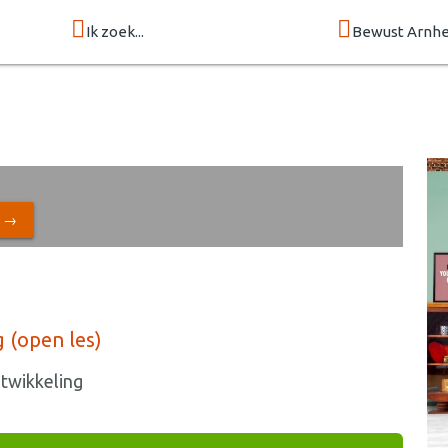
Ik zoek...
Bewust Arnh
N →
g (open les)
ntwikkeling