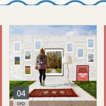
04
sep