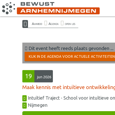
Aanbod
Agenda
open les
Dit event heeft reeds plaats gevonden ...
KIJK IN DE AGENDA VOOR ACTUELE ACTIVITEITE
19
jun 2026
Maak kennis met intuïtieve ontwikkelin
Intuïtief Traject - School voor intuïtieve o
Nijmegen