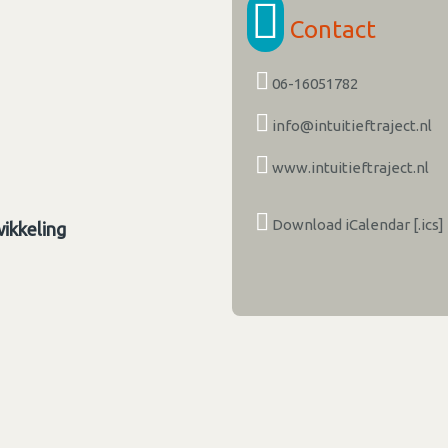
Contact
06-16051782
info@intuitieftraject.nl
www.intuitieftraject.nl
Download iCalendar [.ics]
wikkeling