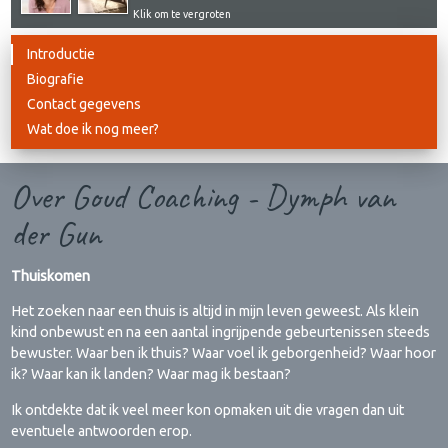
Klik om te vergroten
Introductie
Biografie
Contact gegevens
Wat doe ik nog meer?
Over Goud Coaching - Dymph van
der Gun
Thuiskomen
Het zoeken naar een thuis is altijd in mijn leven geweest. Als klein
kind onbewust en na een aantal ingrijpende gebeurtenissen steeds
bewuster. Waar ben ik thuis? Waar voel ik geborgenheid? Waar hoor
ik? Waar kan ik landen? Waar mag ik bestaan?
Ik ontdekte dat ik veel meer kon opmaken uit die vragen dan uit
eventuele antwoorden erop.