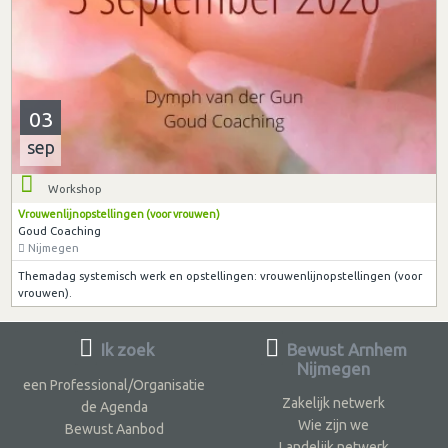
03
sep
Workshop
Vrouwenlijnopstellingen (voor vrouwen)
Goud Coaching
Nijmegen
Themadag systemisch werk en opstellingen: vrouwenlijnopstellingen (voor
vrouwen).
Ik zoek
Bewust Arnhem
Nijmegen
een Professional/Organisatie
Zakelijk netwerk
de Agenda
Wie zijn we
Bewust Aanbod
Landelijk netwerk