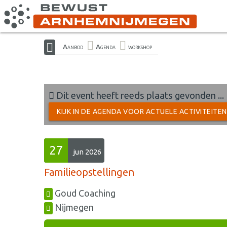
Aanbod
Agenda
workshop
Dit event heeft reeds plaats gevonden ...
KIJK IN DE AGENDA VOOR ACTUELE ACTIVITEITE
27
jun 2026
Familieopstellingen
Goud Coaching
Nijmegen