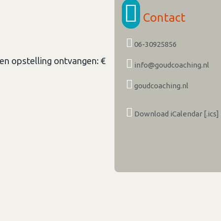
Contact
06-30925856
en opstelling ontvangen: €
info@goudcoaching.nl
goudcoaching.nl
Download iCalendar [.ics]