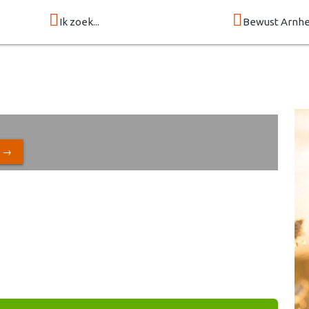
Ik zoek...
Bewust Arnh
N →