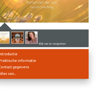
Klik om te vergroten
Introductie
Praktische informatie
Contact gegevens
Alles van...